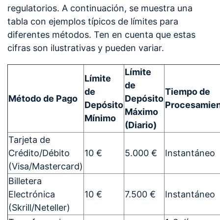
regulatorios. A continuación, se muestra una
tabla con ejemplos típicos de límites para
diferentes métodos. Ten en cuenta que estas
cifras son ilustrativas y pueden variar.
Límite
Límite
de
de
Tiempo de
Método de Pago
Depósito
Depósito
Procesamie
Máximo
Mínimo
(Diario)
Tarjeta de
Crédito/Débito
10 €
5.000 €
Instantáneo
(Visa/Mastercard)
Billetera
Electrónica
10 €
7.500 €
Instantáneo
(Skrill/Neteller)