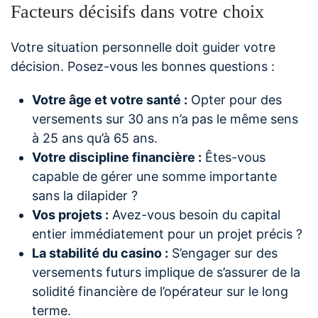
Facteurs décisifs dans votre choix
Votre situation personnelle doit guider votre
décision. Posez-vous les bonnes questions :
Votre âge et votre santé :
Opter pour des
versements sur 30 ans n’a pas le même sens
à 25 ans qu’à 65 ans.
Votre discipline financière :
Êtes-vous
capable de gérer une somme importante
sans la dilapider ?
Vos projets :
Avez-vous besoin du capital
entier immédiatement pour un projet précis ?
La stabilité du casino :
S’engager sur des
versements futurs implique de s’assurer de la
solidité financière de l’opérateur sur le long
terme.