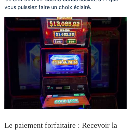
vous puissiez faire un choix éclairé.
Le paiement forfaitaire : Recevoir la