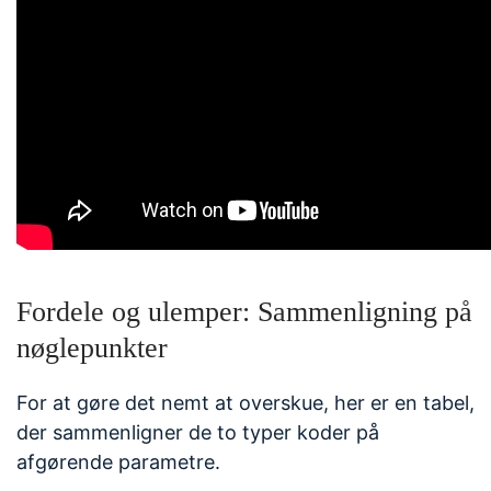
Fordele og ulemper: Sammenligning på
nøglepunkter
For at gøre det nemt at overskue, her er en tabel,
der sammenligner de to typer koder på
afgørende parametre.