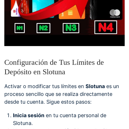
Configuración de Tus Límites de
Depósito en Slotuna
Activar o modificar tus límites en
Slotuna
es un
proceso sencillo que se realiza directamente
desde tu cuenta. Sigue estos pasos:
Inicia sesión
en tu cuenta personal de
Slotuna.