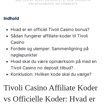
WRITTEN BY
XCEPT
ON
AUGUST 6, 2026
. POSTED IN
ON
UNCATEGORIZED
.
NO COMMENTS
TIVOLI
CASINO
AFFILIATE-
Indhold
KODER
VS
OFFICIELLE
Hvad er en officiel Tivoli Casino bonus?
KODER:
HVILKE
Sådan fungerer affiliate-koder til Tivoli
ER
BEDST
Casino
Fordele og ulemper: Sammenligning på
nøglepunkter
Hvad skal du være opmærksom på med en
Tivoli Casino no deposit tilbud?
Konklusion: Hvilken kode skal du vælge?
Tivoli Casino Affiliate Koder
vs Officielle Koder: Hvad er