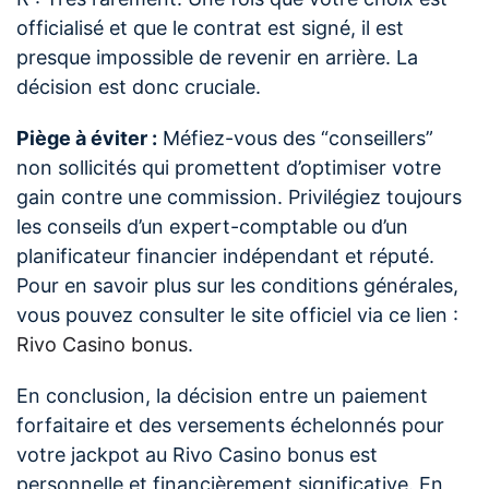
officialisé et que le contrat est signé, il est
presque impossible de revenir en arrière. La
décision est donc cruciale.
Piège à éviter :
Méfiez-vous des “conseillers”
non sollicités qui promettent d’optimiser votre
gain contre une commission. Privilégiez toujours
les conseils d’un expert-comptable ou d’un
planificateur financier indépendant et réputé.
Pour en savoir plus sur les conditions générales,
vous pouvez consulter le site officiel via ce lien :
Rivo Casino bonus
.
En conclusion, la décision entre un paiement
forfaitaire et des versements échelonnés pour
votre jackpot au Rivo Casino bonus est
personnelle et financièrement significative. En