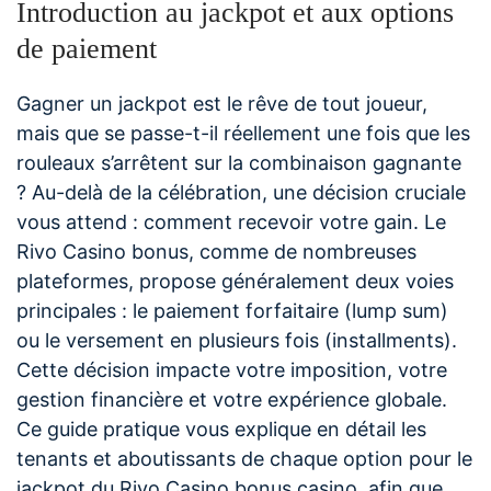
Introduction au jackpot et aux options
de paiement
Gagner un jackpot est le rêve de tout joueur,
mais que se passe-t-il réellement une fois que les
rouleaux s’arrêtent sur la combinaison gagnante
? Au-delà de la célébration, une décision cruciale
vous attend : comment recevoir votre gain. Le
Rivo Casino bonus, comme de nombreuses
plateformes, propose généralement deux voies
principales : le paiement forfaitaire (lump sum)
ou le versement en plusieurs fois (installments).
Cette décision impacte votre imposition, votre
gestion financière et votre expérience globale.
Ce guide pratique vous explique en détail les
tenants et aboutissants de chaque option pour le
jackpot du Rivo Casino bonus casino, afin que