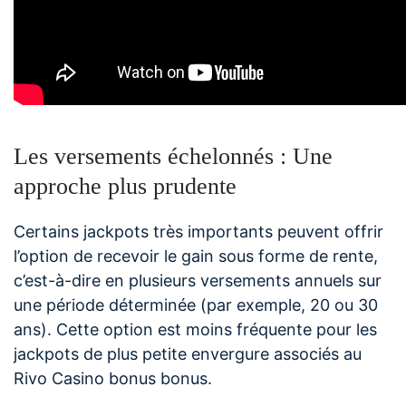
Les versements échelonnés : Une
approche plus prudente
Certains jackpots très importants peuvent offrir
l’option de recevoir le gain sous forme de rente,
c’est-à-dire en plusieurs versements annuels sur
une période déterminée (par exemple, 20 ou 30
ans). Cette option est moins fréquente pour les
jackpots de plus petite envergure associés au
Rivo Casino bonus bonus.