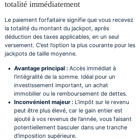
totalité immédiatement
Le paiement forfaitaire signifie que vous recevez
la totalité du montant du jackpot, après
déduction des taxes applicables, en un seul
versement. C’est l’option la plus courante pour les
jackpots de taille moyenne.
Avantage principal :
Accès immédiat à
l’intégralité de la somme. Idéal pour un
investissement important, un achat
immobilier ou le remboursement de dettes.
Inconvénient majeur :
L’impôt sur le revenu
peut être plus élevé, car le gain entier est
ajouté à vos revenus de l’année, vous faisant
potentiellement basculer dans une tranche
d’imposition supérieure.