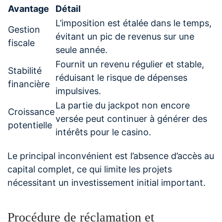
Avantage
Détail
L’imposition est étalée dans le temps,
Gestion
évitant un pic de revenus sur une
fiscale
seule année.
Fournit un revenu régulier et stable,
Stabilité
réduisant le risque de dépenses
financière
impulsives.
La partie du jackpot non encore
Croissance
versée peut continuer à générer des
potentielle
intérêts pour le casino.
Le principal inconvénient est l’absence d’accès au
capital complet, ce qui limite les projets
nécessitant un investissement initial important.
Procédure de réclamation et