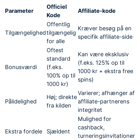
Officiel
Parameter
Affiliate-kode
Kode
Offentlig
Kræver besøg på en
Tilgængelighed
tilgængelig
specifik affiliate-side
for alle
Oftest
Kan være eksklusiv
standard
(f.eks. 125% op til
Bonusværdi
(f.eks.
1000 kr + ekstra free
100% op til
spins)
1000 kr)
Varierer; afhænger af
Høj; direkte
Pålidelighed
affiliate-partnerens
fra kilden
integritet
Mulighed for
cashback,
Ekstra fordele
Sjældent
turneringsinvitationer