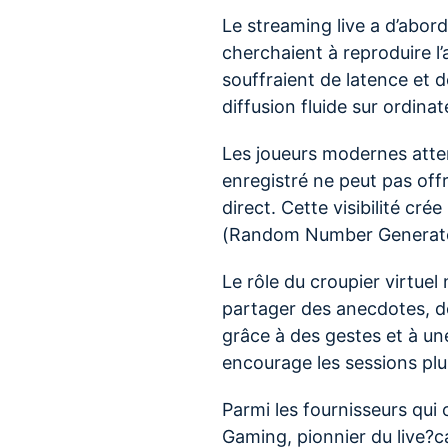
Le streaming live a d’abord
cherchaient à reproduire l
souffraient de latence et d
diffusion fluide sur ordin
Les joueurs modernes atte
enregistré ne peut pas off
direct. Cette visibilité cré
(Random Number Generato
Le rôle du croupier virtuel 
partager des anecdotes, d
grâce à des gestes et à un
encourage les sessions plu
Parmi les fournisseurs qui
Gaming, pionnier du live?c