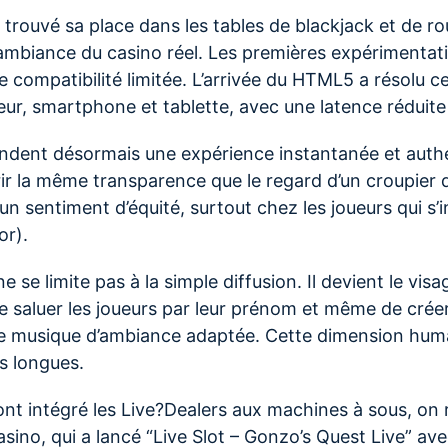
 trouvé sa place dans les tables de blackjack et de ro
’ambiance du casino réel. Les premières expérimentati
e compatibilité limitée. L’arrivée du HTML5 a résolu 
ateur, smartphone et tablette, avec une latence rédui
ndent désormais une expérience instantanée et authe
rir la même transparence que le regard d’un croupier q
e un sentiment d’équité, surtout chez les joueurs qui s
r).
ne se limite pas à la simple diffusion. Il devient le vis
e saluer les joueurs par leur prénom et même de cré
e musique d’ambiance adaptée. Cette dimension humain
s longues.
 ont intégré les Live?Dealers aux machines à sous, on
asino, qui a lancé “Live Slot – Gonzo’s Quest Live” a