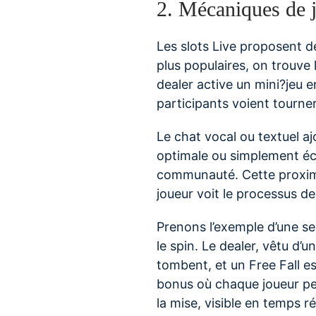
2. Mécaniques de j
Les slots Live proposent d
plus populaires, on trouve 
dealer active un mini?jeu 
participants voient tourne
Le chat vocal ou textuel a
optimale ou simplement éch
communauté. Cette proximi
joueur voit le processus de
Prenons l’exemple d’une se
le spin. Le dealer, vêtu d
tombent, et un Free Fall es
bonus où chaque joueur peu
la mise, visible en temps ré