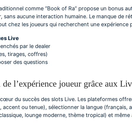
raditionnel comme “Book of Ra” propose un bonus aut
er, sans aucune interaction humaine. Le manque de ré
out chez les joueurs qui recherchent une expérience p
ues Live
enchés par le dealer
es, tirages, coffres)
poser des questions
n de l’expérience joueur grâce aux Li
 cœur du succès des slots Live. Les plateformes offren
e, accent ou tenue), sélectionner la langue (français, 
 classique, lounge moderne, thème tropical) et même 