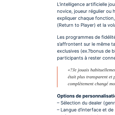
L’intelligence artificielle 
novice, joueur régulier ou 
expliquer chaque fonction,
(Return to Player) et la vola
Les programmes de fidélité
s’affrontent sur le même t
exclusives (ex.?bonus de b
participants à rester conn
«?Je jouais habituellemen
était plus transparent et
complètement changé mon
Options de personnalisat
– Sélection du dealer (gen
– Langue d’interface et d