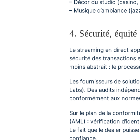
– Décor du studio (casino,
– Musique d’ambiance (jazz
4. Sécurité, équité
Le streaming en direct app
sécurité des transactions e
moins abstrait : le process
Les fournisseurs de soluti
Labs). Des audits indépenda
conformément aux normes 
Sur le plan de la conformit
(AML) : vérification d’iden
Le fait que le dealer puiss
confiance.