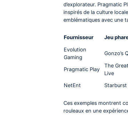
d’explorateur. Pragmatic Pl
inspirés de la culture loca
emblématiques avec une ta
Fournisseur
Jeu phare
Evolution
Gonzo’s Q
Gaming
The Great
Pragmatic Play
Live
NetEnt
Starburst
Ces exemples montrent com
rouleaux en une expérience