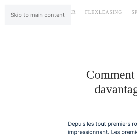
FORSIDE
BILER
FLEXLEASING
S
Skip to main content
Comment l
davantag
Depuis les tout premiers 
impressionnant. Les premiè