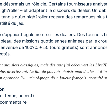
joue désormais un rôle clé. Certains fournisseurs analyse
high?roller – et adaptent le discours du dealer. Un déb
 tandis qu’un high?roller recevra des remarques plus 
tilité du jeu.
 s’appuient également sur les dealers. Des tournois Li
ableau, des missions quotidiennes animées par le cro
ienvenue de 100?% + 50 tours gratuits) sont annoncés 
ectés.
t aux slots classiques, mais dès que j’ai découvert les Live?De
 plus divertissant. Le fait de pouvoir choisir mon dealer et d’
 approche.?» – témoignage d’un joueur français, consulté su
ion
re, tenue, accent)
e commentaire