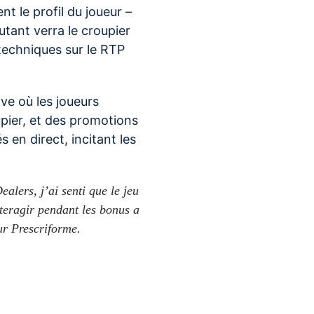
nt le profil du joueur –
utant verra le croupier
techniques sur le RTP
ve où les joueurs
upier, et des promotions
en direct, incitant les
alers, j’ai senti que le jeu
interagir pendant les bonus a
r Prescriforme.