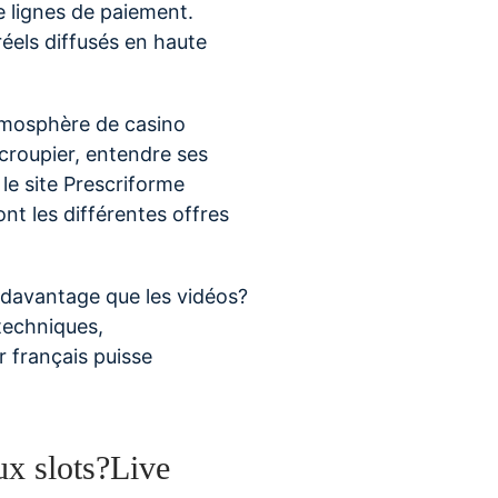
e lignes de paiement.
réels diffusés en haute
atmosphère de casino
croupier, entendre ses
le site Prescriforme
dont les différentes offres
t davantage que les vidéos?
 techniques,
r français puisse
ux slots?Live