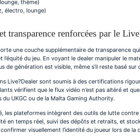
 lounge, thème)
, électro, lounge)
 et transparence renforcées par le Liv
orte une couche supplémentaire de transparence qui r
t l’équité du jeu. En voyant le dealer manipuler le mat
us de génération est visible, même s’il reste basé sur 
ons Live?Dealer sont soumis à des certifications rig
nts vérifient que le flux vidéo n’est pas altéré et q
du UKGC ou de la Malta Gaming Authority.
é, les plateformes intègrent des outils de lutte contr
tité en temps réel, suivi des dépôts et retraits, et st
e confirmer visuellement l’identité du joueur lors de la