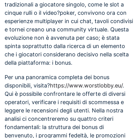
tradizionali a giocatore singolo, come le slot a
cinque rulli o il video?poker, convivono ora con
esperienze multiplayer in cui chat, tavoli condivisi
e tornei creano una community virtuale. Questa
evoluzione non è avvenuta per caso; è stata
spinta soprattutto dalla ricerca di un elemento
che i giocatori considerano decisivo nella scelta
della piattaforma: i bonus.
Per una panoramica completa dei bonus
disponibili, visita?
https://www.worstlobby.eu/
.
Qui è possibile confrontare le offerte di diversi
operatori, verificare i requisiti di scommessa e
leggere le recensioni degli utenti. Nella nostra
analisi ci concentreremo su quattro criteri
fondamentali: la struttura dei bonus di
benvenuto, i programmi fedeltà, le promozioni