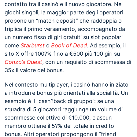
contatto tra il casinò e il nuovo giocatore. Nei
giochi singoli, la maggior parte degli operatori
propone un “match deposit” che raddoppia o
triplica il primo versamento, accompagnato da
un numero fisso di giri gratuiti su slot popolari
come
Starburst
o
Book of Dead
. Ad esempio, il
sito X offre 100?% fino a €500 più 100 giri su
Gonzo’s Quest
, con un requisito di scommessa di
35x il valore del bonus.
Nel contesto multiplayer, i casinò hanno iniziato
a introdurre bonus più orientati alla socialità. Un
esempio è il “cash?back di gruppo”: se una
squadra di 5 giocatori raggiunge un volume di
scommesse collettivo di €10.000, ciascun
membro ottiene il 5?% del totale in credito
bonus. Altri operatori propongono il “friend