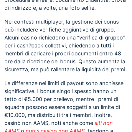
di indirizzo e, a volte, una foto selfie.
Nei contesti multiplayer, la gestione dei bonus
può includere verifiche aggiuntive di gruppo.
Alcuni casinò richiedono una “verifica di gruppo”
per i cash?back collettivi, chiedendo a tutti i
membri di caricare i propri documenti entro 48
ore dalla ricezione del bonus. Questo aumenta la
sicurezza, ma può rallentare la liquidità dei premi.
Le differenze nei limiti di payout sono anch’esse
significative. I bonus singoli spesso hanno un
tetto di €5.000 per prelievo, mentre i premi di
squadra possono essere soggetti a un limite di
€10.000, ma distribuiti tra i membri. Inoltre, i
casinò non AAMS, noti anche come
siti non
AAMS
o
nuovi casino non AAMS
, tendono a