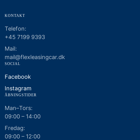
KONTAKT
Telefon:
+45 7199 9393
Mail:
mail@flexleasingcar.dk
SOCIAL
Facebook
Instagram
ÅBNINGSTIDER
Man–Tors:
09:00 – 14:00
Fredag:
09:00 – 12:00