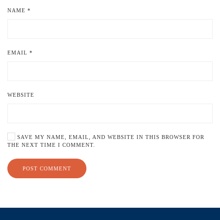
NAME
*
EMAIL
*
WEBSITE
SAVE MY NAME, EMAIL, AND WEBSITE IN THIS BROWSER FOR
THE NEXT TIME I COMMENT.
POST COMMENT