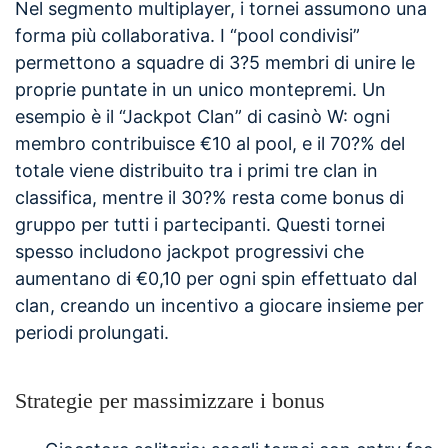
Nel segmento multiplayer, i tornei assumono una
forma più collaborativa. I “pool condivisi”
permettono a squadre di 3?5 membri di unire le
proprie puntate in un unico montepremi. Un
esempio è il “Jackpot Clan” di casinò W: ogni
membro contribuisce €10 al pool, e il 70?% del
totale viene distribuito tra i primi tre clan in
classifica, mentre il 30?% resta come bonus di
gruppo per tutti i partecipanti. Questi tornei
spesso includono jackpot progressivi che
aumentano di €0,10 per ogni spin effettuato dal
clan, creando un incentivo a giocare insieme per
periodi prolungati.
Strategie per massimizzare i bonus