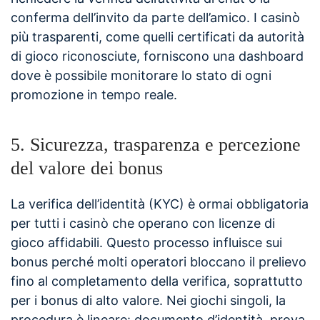
conferma dell’invito da parte dell’amico. I casinò
più trasparenti, come quelli certificati da autorità
di gioco riconosciute, forniscono una dashboard
dove è possibile monitorare lo stato di ogni
promozione in tempo reale.
5. Sicurezza, trasparenza e percezione
del valore dei bonus
La verifica dell’identità (KYC) è ormai obbligatoria
per tutti i casinò che operano con licenze di
gioco affidabili. Questo processo influisce sui
bonus perché molti operatori bloccano il prelievo
fino al completamento della verifica, soprattutto
per i bonus di alto valore. Nei giochi singoli, la
procedura è lineare: documento d’identità, prova