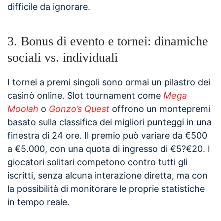
difficile da ignorare.
3. Bonus di evento e tornei: dinamiche
sociali vs. individuali
I tornei a premi singoli sono ormai un pilastro dei
casinò online. Slot tournament come
Mega
Moolah
o
Gonzo’s Quest
offrono un montepremi
basato sulla classifica dei migliori punteggi in una
finestra di 24 ore. Il premio può variare da €500
a €5.000, con una quota di ingresso di €5?€20. I
giocatori solitari competono contro tutti gli
iscritti, senza alcuna interazione diretta, ma con
la possibilità di monitorare le proprie statistiche
in tempo reale.