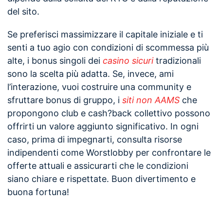
del sito.
Se preferisci massimizzare il capitale iniziale e ti
senti a tuo agio con condizioni di scommessa più
alte, i bonus singoli dei
casino sicuri
tradizionali
sono la scelta più adatta. Se, invece, ami
l’interazione, vuoi costruire una community e
sfruttare bonus di gruppo, i
siti non AAMS
che
propongono club e cash?back collettivo possono
offrirti un valore aggiunto significativo. In ogni
caso, prima di impegnarti, consulta risorse
indipendenti come Worstlobby per confrontare le
offerte attuali e assicurarti che le condizioni
siano chiare e rispettate. Buon divertimento e
buona fortuna!