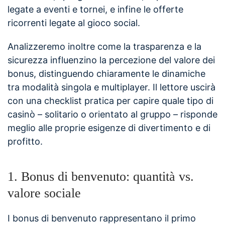
legate a eventi e tornei, e infine le offerte
ricorrenti legate al gioco social.
Analizzeremo inoltre come la trasparenza e la
sicurezza influenzino la percezione del valore dei
bonus, distinguendo chiaramente le dinamiche
tra modalità singola e multiplayer. Il lettore uscirà
con una checklist pratica per capire quale tipo di
casinò – solitario o orientato al gruppo – risponde
meglio alle proprie esigenze di divertimento e di
profitto.
1. Bonus di benvenuto: quantità vs.
valore sociale
I bonus di benvenuto rappresentano il primo