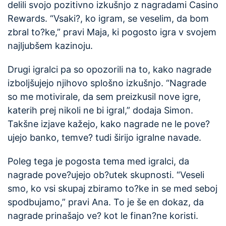
delili svojo pozitivno izkušnjo z nagradami Casino
Rewards. “Vsaki?, ko igram, se veselim, da bom
zbral to?ke,” pravi Maja, ki pogosto igra v svojem
najljubšem kazinoju.
Drugi igralci pa so opozorili na to, kako nagrade
izboljšujejo njihovo splošno izkušnjo. “Nagrade
so me motivirale, da sem preizkusil nove igre,
katerih prej nikoli ne bi igral,” dodaja Simon.
Takšne izjave kažejo, kako nagrade ne le pove?
ujejo banko, temve? tudi širijo igralne navade.
Poleg tega je pogosta tema med igralci, da
nagrade pove?ujejo ob?utek skupnosti. “Veseli
smo, ko vsi skupaj zbiramo to?ke in se med seboj
spodbujamo,” pravi Ana. To je še en dokaz, da
nagrade prinašajo ve? kot le finan?ne koristi.