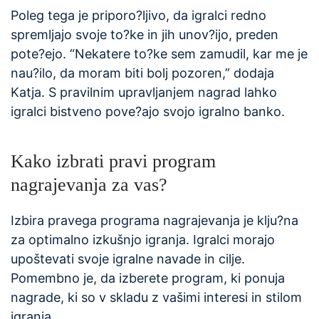
Poleg tega je priporo?ljivo, da igralci redno
spremljajo svoje to?ke in jih unov?ijo, preden
pote?ejo. “Nekatere to?ke sem zamudil, kar me je
nau?ilo, da moram biti bolj pozoren,” dodaja
Katja. S pravilnim upravljanjem nagrad lahko
igralci bistveno pove?ajo svojo igralno banko.
Kako izbrati pravi program
nagrajevanja za vas?
Izbira pravega programa nagrajevanja je klju?na
za optimalno izkušnjo igranja. Igralci morajo
upoštevati svoje igralne navade in cilje.
Pomembno je, da izberete program, ki ponuja
nagrade, ki so v skladu z vašimi interesi in stilom
igranja.