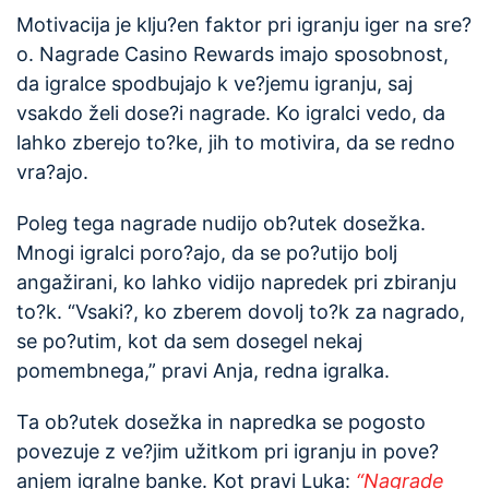
Motivacija je klju?en faktor pri igranju iger na sre?
o. Nagrade Casino Rewards imajo sposobnost,
da igralce spodbujajo k ve?jemu igranju, saj
vsakdo želi dose?i nagrade. Ko igralci vedo, da
lahko zberejo to?ke, jih to motivira, da se redno
vra?ajo.
Poleg tega nagrade nudijo ob?utek dosežka.
Mnogi igralci poro?ajo, da se po?utijo bolj
angažirani, ko lahko vidijo napredek pri zbiranju
to?k. “Vsaki?, ko zberem dovolj to?k za nagrado,
se po?utim, kot da sem dosegel nekaj
pomembnega,” pravi Anja, redna igralka.
Ta ob?utek dosežka in napredka se pogosto
povezuje z ve?jim užitkom pri igranju in pove?
anjem igralne banke. Kot pravi Luka:
“Nagrade