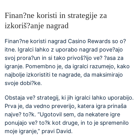
Finan?ne koristi in strategije za
izkoriš?anje nagrad
Finan?ne koristi nagrad Casino Rewards so o?
itne. Igralci lahko z uporabo nagrad pove?ajo
svoj prora?un in si tako privoš?ijo ve? ?asa za
igranje. Pomembno je, da igralci razumejo, kako
najbolje izkoristiti te nagrade, da maksimirajo
svoje dobi?ke.
Obstaja ve? strategij, ki jih igralci lahko uporabijo.
Prva je, da vedno preverijo, katera igra prinaša
najve? to?k. “Ugotovil sem, da nekatere igre
ponujajo ve? to?k kot druge, in to je spremenilo
moje igranje,” pravi David.