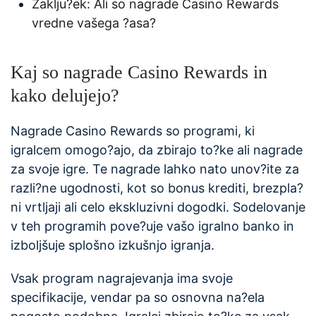
Zaklju?ek: Ali so nagrade Casino Rewards
vredne vašega ?asa?
Kaj so nagrade Casino Rewards in
kako delujejo?
Nagrade Casino Rewards so programi, ki
igralcem omogo?ajo, da zbirajo to?ke ali nagrade
za svoje igre. Te nagrade lahko nato unov?ite za
razli?ne ugodnosti, kot so bonus krediti, brezpla?
ni vrtljaji ali celo ekskluzivni dogodki. Sodelovanje
v teh programih pove?uje vašo igralno banko in
izboljšuje splošno izkušnjo igranja.
Vsak program nagrajevanja ima svoje
specifikacije, vendar pa so osnovna na?ela