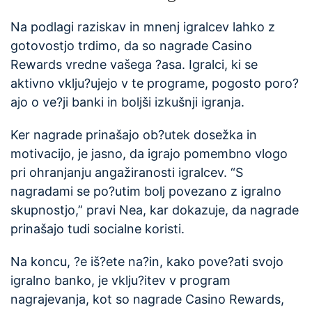
Na podlagi raziskav in mnenj igralcev lahko z
gotovostjo trdimo, da so nagrade Casino
Rewards vredne vašega ?asa. Igralci, ki se
aktivno vklju?ujejo v te programe, pogosto poro?
ajo o ve?ji banki in boljši izkušnji igranja.
Ker nagrade prinašajo ob?utek dosežka in
motivacijo, je jasno, da igrajo pomembno vlogo
pri ohranjanju angažiranosti igralcev. “S
nagradami se po?utim bolj povezano z igralno
skupnostjo,” pravi Nea, kar dokazuje, da nagrade
prinašajo tudi socialne koristi.
Na koncu, ?e iš?ete na?in, kako pove?ati svojo
igralno banko, je vklju?itev v program
nagrajevanja, kot so nagrade Casino Rewards,