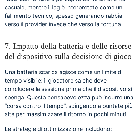
casuale, mentre il lag è interpretato come un
fallimento tecnico, spesso generando rabbia
verso il provider invece che verso la fortuna.
7. Impatto della batteria e delle risorse
del dispositivo sulla decisione di gioco
Una batteria scarica agisce come un limite di
tempo visibile: il giocatore sa che deve
concludere la sessione prima che il dispositivo si
spenga. Questa consapevolezza può indurre una
“corsa contro il tempo”, spingendo a puntate più
alte per massimizzare il ritorno in pochi minuti.
Le strategie di ottimizzazione includono: