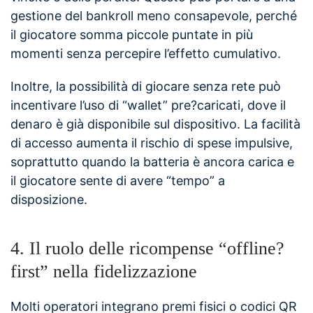
gestione del bankroll meno consapevole, perché
il giocatore somma piccole puntate in più
momenti senza percepire l’effetto cumulativo.
Inoltre, la possibilità di giocare senza rete può
incentivare l’uso di “wallet” pre?caricati, dove il
denaro è già disponibile sul dispositivo. La facilità
di accesso aumenta il rischio di spese impulsive,
soprattutto quando la batteria è ancora carica e
il giocatore sente di avere “tempo” a
disposizione.
4. Il ruolo delle ricompense “offline?
first” nella fidelizzazione
Molti operatori integrano premi fisici o codici QR