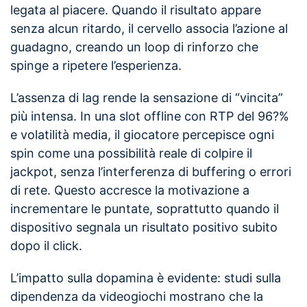
legata al piacere. Quando il risultato appare
senza alcun ritardo, il cervello associa l’azione al
guadagno, creando un loop di rinforzo che
spinge a ripetere l’esperienza.
L’assenza di lag rende la sensazione di “vincita”
più intensa. In una slot offline con RTP del 96?%
e volatilità media, il giocatore percepisce ogni
spin come una possibilità reale di colpire il
jackpot, senza l’interferenza di buffering o errori
di rete. Questo accresce la motivazione a
incrementare le puntate, soprattutto quando il
dispositivo segnala un risultato positivo subito
dopo il click.
L’impatto sulla dopamina è evidente: studi sulla
dipendenza da videogiochi mostrano che la