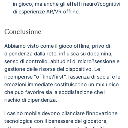
in gioco, ma anche gli effetti neuro?cognitivi
di esperienze AR/VR offline.
Conclusione
Abbiamo visto come il gioco offline, privo di
dipendenza dalla rete, influisca su dopamina,
senso di controllo, abitudini di micro?sessione e
gestione delle risorse del dispositivo. Le
ricompense “offline?first”, l’assenza di social e le
emozioni immediate costituiscono un mix unico
che può favorire sia la soddisfazione che il
rischio di dipendenza.
I casinò mobile devono bilanciare l’innovazione
tecnologica con il benessere del giocatore,