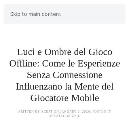
Skip to main content
Luci e Ombre del Gioco
Offline: Come le Esperienze
Senza Connessione
Influenzano la Mente del
Giocatore Mobile
WRITTEN BY
XCEPT
ON
JANUARY 2, 2026
. POSTED IN
UNCATEGORIZED
.