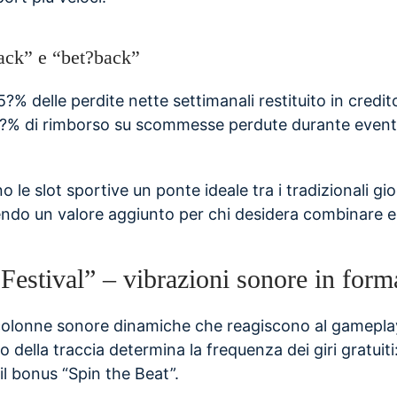
ack” e “bet?back”
15?% delle perdite nette settimanali restituito in credit
0?% di rimborso su scommesse perdute durante eventi l
le slot sportive un ponte ideale tra i tradizionali gio
ndo un valore aggiunto per chi desidera combinare e
Festival” – vibrazioni sonore in form
o colonne sonore dinamiche che reagiscono al gamepla
o della traccia determina la frequenza dei giri gratuiti
 il bonus “Spin the Beat”.