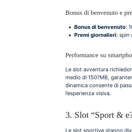
Bonus di benvenuto e pre
Bonus di benvenuto
: 
Premi giornalieri
: spin
Performance su smartphon
Le slot avventura richiedo
medio di 150?MB, garantendo
dinamica consente di pass
l’esperienza visiva.
3. Slot “Sport & e
Le slot sportive stanno di