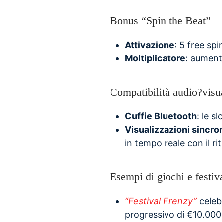
Bonus “Spin the Beat”
Attivazione
: 5 free sp
Moltiplicatore
: aument
Compatibilità audio?visua
Cuffie Bluetooth
: le s
Visualizzazioni sincro
in tempo reale con il 
Esempi di giochi e festiva
“Festival Frenzy”
celebr
progressivo di €10.000