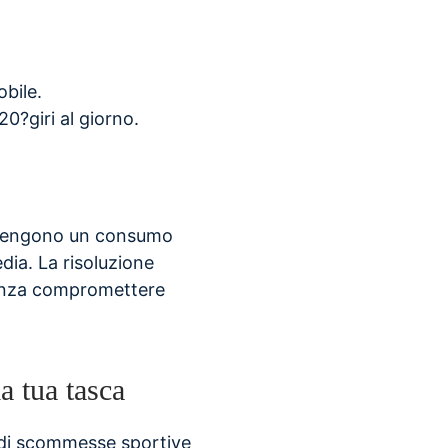
obile.
20?giri al giorno.
mantengono un consumo
dia. La risoluzione
senza compromettere
a tua tasca
i di scommesse sportive