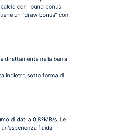
 calcio con round bonus
e ottiene un “draw bonus” con
te direttamente nella barra
ta indietro sotto forma di
mo di dati a 0,8?MB/s. Le
un’esperienza fluida