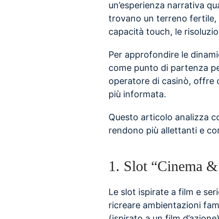
un’esperienza narrativa qua
trovano un terreno fertile
capacità touch, le risoluzi
Per approfondire le dinamic
come punto di partenza per 
operatore di casinò, offre 
più informata.
Questo articolo analizza co
rendono più allettanti e co
1. Slot “Cinema &
Le slot ispirate a film e 
ricreare ambientazioni fam
(ispirato a un film d’azione