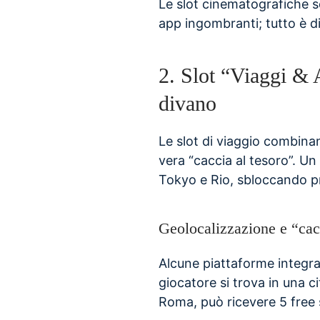
Le slot cinematografiche s
app ingombranti; tutto è d
2. Slot “Viaggi & 
divano
Le slot di viaggio combinan
vera “caccia al tesoro”. U
Tokyo e Rio, sbloccando p
Geolocalizzazione e “cacc
Alcune piattaforme integra
giocatore si trova in una c
Roma, può ricevere 5 free 