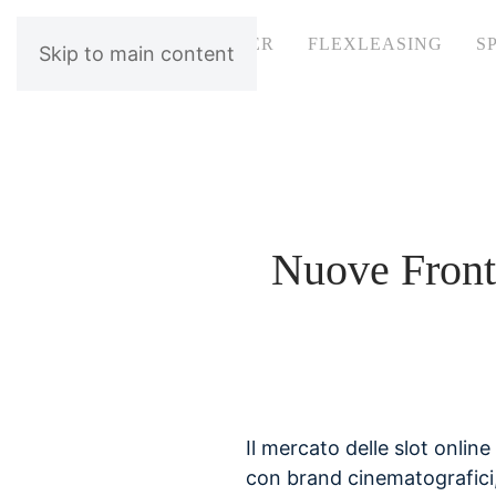
FORSIDE
BILER
FLEXLEASING
S
Skip to main content
Nuove Fronti
Il mercato delle slot onlin
con brand cinematografici, 