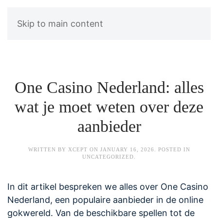
Skip to main content
One Casino Nederland: alles
wat je moet weten over deze
aanbieder
WRITTEN BY
XCEPT
ON
JANUARY 16, 2026
. POSTED IN
UNCATEGORIZED
.
In dit artikel bespreken we alles over One Casino
Nederland, een populaire aanbieder in de online
gokwereld. Van de beschikbare spellen tot de