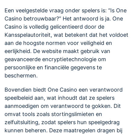
Een veelgestelde vraag onder spelers is: “Is One
Casino betrouwbaar?” Het antwoord is ja. One
Casino is volledig gelicentieerd door de
Kansspelautoriteit, wat betekent dat het voldoet
aan de hoogste normen voor veiligheid en
eerlijkheid. De website maakt gebruik van
geavanceerde encryptietechnologie om
persoonlijke en financiële gegevens te
beschermen.
Bovendien biedt One Casino een verantwoord
speelbeleid aan, wat inhoudt dat ze spelers
aanmoedigen om verantwoord te gokken. Dit
omvat tools zoals stortingslimieten en
zelfuitsluiting, zodat spelers hun speelgedrag
kunnen beheren. Deze maatregelen dragen bij