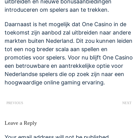
uitbreiden en nieuwe bonusaanbiedingen
introduceren om spelers aan te trekken.
Daarnaast is het mogelijk dat One Casino in de
toekomst zijn aanbod zal uitbreiden naar andere
markten buiten Nederland. Dit zou kunnen leiden
tot een nog breder scala aan spellen en
promoties voor spelers. Voor nu blijft One Casino
een betrouwbare en aantrekkelijke optie voor
Nederlandse spelers die op zoek zijn naar een
hoogwaardige online gaming ervaring.
PREVIOUS
NEXT
Leave a Reply
Your email address will not be published.