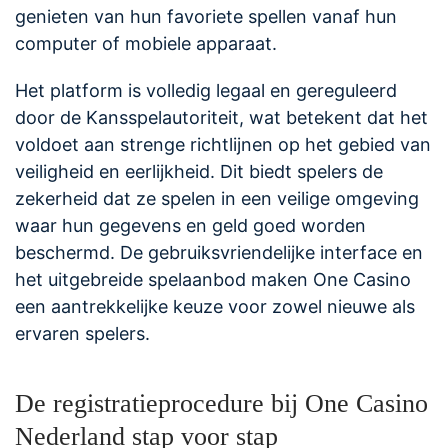
genieten van hun favoriete spellen vanaf hun
computer of mobiele apparaat.
Het platform is volledig legaal en gereguleerd
door de Kansspelautoriteit, wat betekent dat het
voldoet aan strenge richtlijnen op het gebied van
veiligheid en eerlijkheid. Dit biedt spelers de
zekerheid dat ze spelen in een veilige omgeving
waar hun gegevens en geld goed worden
beschermd. De gebruiksvriendelijke interface en
het uitgebreide spelaanbod maken One Casino
een aantrekkelijke keuze voor zowel nieuwe als
ervaren spelers.
De registratieprocedure bij One Casino
Nederland stap voor stap