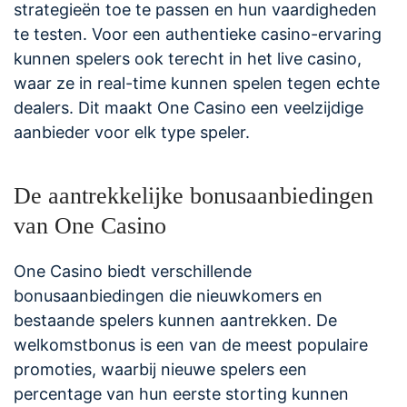
strategieën toe te passen en hun vaardigheden
te testen. Voor een authentieke casino-ervaring
kunnen spelers ook terecht in het live casino,
waar ze in real-time kunnen spelen tegen echte
dealers. Dit maakt One Casino een veelzijdige
aanbieder voor elk type speler.
De aantrekkelijke bonusaanbiedingen
van One Casino
One Casino biedt verschillende
bonusaanbiedingen die nieuwkomers en
bestaande spelers kunnen aantrekken. De
welkomstbonus is een van de meest populaire
promoties, waarbij nieuwe spelers een
percentage van hun eerste storting kunnen