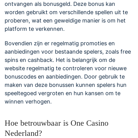
ontvangen als bonusgeld. Deze bonus kan
worden gebruikt om verschillende spellen uit te
proberen, wat een geweldige manier is om het
platform te verkennen.
Bovendien zijn er regelmatig promoties en
aanbiedingen voor bestaande spelers, zoals free
spins en cashback. Het is belangrijk om de
website regelmatig te controleren voor nieuwe
bonuscodes en aanbiedingen. Door gebruik te
maken van deze bonussen kunnen spelers hun
speeltegoed vergroten en hun kansen om te
winnen verhogen.
Hoe betrouwbaar is One Casino
Nederland?