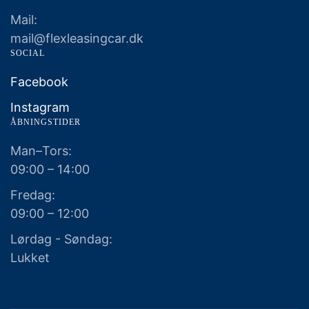
Mail:
mail@flexleasingcar.dk
SOCIAL
Facebook
Instagram
ÅBNINGSTIDER
Man–Tors:
09:00 – 14:00
Fredag:
09:00 – 12:00
Lørdag - Søndag:
Lukket