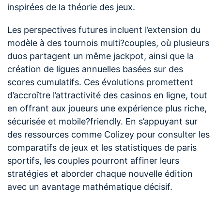
inspirées de la théorie des jeux.
Les perspectives futures incluent l’extension du
modèle à des tournois multi?couples, où plusieurs
duos partagent un même jackpot, ainsi que la
création de ligues annuelles basées sur des
scores cumulatifs. Ces évolutions promettent
d’accroître l’attractivité des casinos en ligne, tout
en offrant aux joueurs une expérience plus riche,
sécurisée et mobile?friendly. En s’appuyant sur
des ressources comme Colizey pour consulter les
comparatifs de jeux et les statistiques de paris
sportifs, les couples pourront affiner leurs
stratégies et aborder chaque nouvelle édition
avec un avantage mathématique décisif.