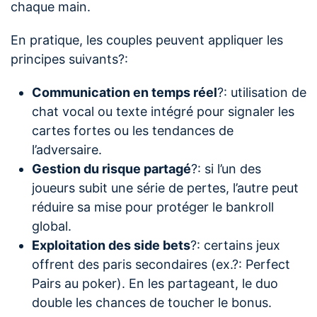
chaque main.
En pratique, les couples peuvent appliquer les
principes suivants?:
Communication en temps réel
?: utilisation de
chat vocal ou texte intégré pour signaler les
cartes fortes ou les tendances de
l’adversaire.
Gestion du risque partagé
?: si l’un des
joueurs subit une série de pertes, l’autre peut
réduire sa mise pour protéger le bankroll
global.
Exploitation des side bets
?: certains jeux
offrent des paris secondaires (ex.?: Perfect
Pairs au poker). En les partageant, le duo
double les chances de toucher le bonus.