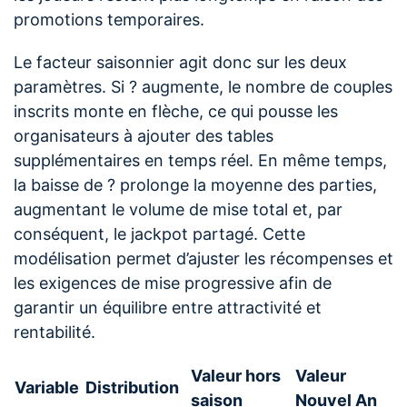
promotions temporaires.
Le facteur saisonnier agit donc sur les deux
paramètres. Si ? augmente, le nombre de couples
inscrits monte en flèche, ce qui pousse les
organisateurs à ajouter des tables
supplémentaires en temps réel. En même temps,
la baisse de ? prolonge la moyenne des parties,
augmentant le volume de mise total et, par
conséquent, le jackpot partagé. Cette
modélisation permet d’ajuster les récompenses et
les exigences de mise progressive afin de
garantir un équilibre entre attractivité et
rentabilité.
Valeur hors
Valeur
Variable
Distribution
saison
Nouvel An