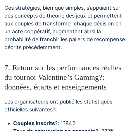
Ces stratégies, bien que simples, s’appuient sur
des concepts de théorie des jeux et permettent
aux couples de transformer chaque décision en
un acte coopératif, augmentant ainsi la
probabilité de franchir les paliers de récompense
décrits précédemment.
7. Retour sur les performances réelles
du tournoi Valentine’s Gaming?:
données, écarts et enseignements
Les organisateurs ont publié les statistiques
officielles suivantes?:
Couples inscrits
?: 1?842