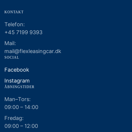
KONTAKT
Telefon:
+45 7199 9393
Mail:
mail@flexleasingcar.dk
SOCIAL
Facebook
Instagram
ÅBNINGSTIDER
Man–Tors:
09:00 – 14:00
Fredag:
09:00 – 12:00