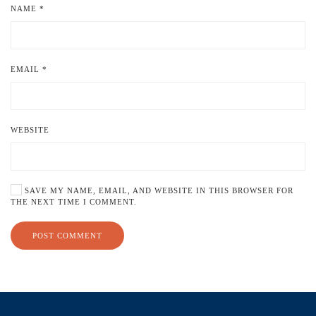
NAME
*
EMAIL
*
WEBSITE
SAVE MY NAME, EMAIL, AND WEBSITE IN THIS BROWSER FOR
THE NEXT TIME I COMMENT.
POST COMMENT