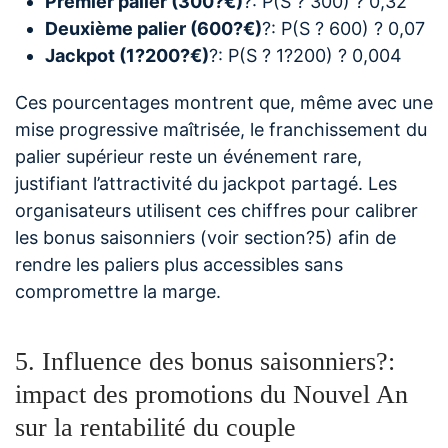
Premier palier (300?€)
?: P(S ? 300) ? 0,32
Deuxième palier (600?€)
?: P(S ? 600) ? 0,07
Jackpot (1?200?€)
?: P(S ? 1?200) ? 0,004
Ces pourcentages montrent que, même avec une
mise progressive maîtrisée, le franchissement du
palier supérieur reste un événement rare,
justifiant l’attractivité du jackpot partagé. Les
organisateurs utilisent ces chiffres pour calibrer
les bonus saisonniers (voir section?5) afin de
rendre les paliers plus accessibles sans
compromettre la marge.
5. Influence des bonus saisonniers?:
impact des promotions du Nouvel An
sur la rentabilité du couple