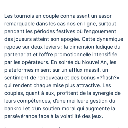
Les tournois en couple connaissent un essor
remarquable dans les casinos en ligne, surtout
pendant les périodes festives où l’engouement
des joueurs atteint son apogée. Cette dynamique
repose sur deux leviers : la dimension ludique du
partenariat et l’offre promotionnelle intensifiée
par les opérateurs. En soirée du Nouvel An, les
plateformes misent sur un afflux massif, un
sentiment de renouveau et des bonus «?flash?»
qui rendent chaque mise plus attractive. Les
couples, quant à eux, profitent de la synergie de
leurs compétences, d’une meilleure gestion du
bankroll et d’un soutien moral qui augmente la
persévérance face à la volatilité des jeux.