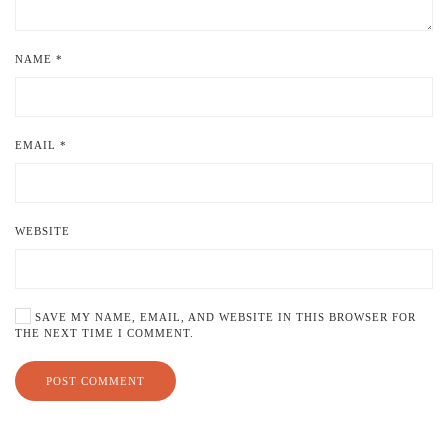
NAME
*
EMAIL
*
WEBSITE
SAVE MY NAME, EMAIL, AND WEBSITE IN THIS BROWSER FOR
THE NEXT TIME I COMMENT.
POST COMMENT