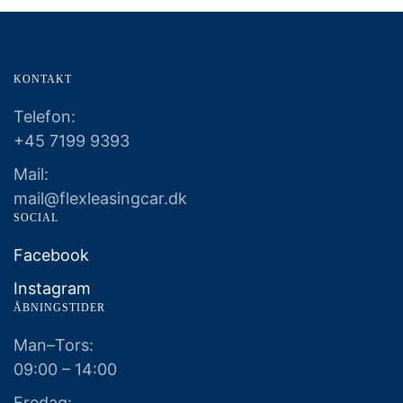
KONTAKT
Telefon:
+45 7199 9393
Mail:
mail@flexleasingcar.dk
SOCIAL
Facebook
Instagram
ÅBNINGSTIDER
Man–Tors:
09:00 – 14:00
Fredag: