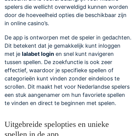
spelers die wellicht overweldigd kunnen worden
door de hoeveelheid opties die beschikbaar zijn
in online casino’s.
De app is ontworpen met de speler in gedachten.
Dit betekent dat je gemakkelijk kunt inloggen
met je
lalabet login
en snel kunt navigeren
tussen spellen. De zoekfunctie is ook zeer
effectief, waardoor je specifieke spellen of
categorieën kunt vinden zonder eindeloos te
scrollen. Dit maakt het voor Nederlandse spelers
een stuk aangenamer om hun favoriete spellen
te vinden en direct te beginnen met spelen.
Uitgebreide spelopties en unieke
spellen in de app