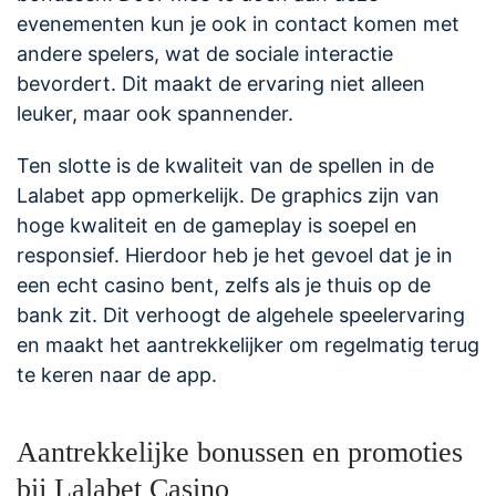
evenementen kun je ook in contact komen met
andere spelers, wat de sociale interactie
bevordert. Dit maakt de ervaring niet alleen
leuker, maar ook spannender.
Ten slotte is de kwaliteit van de spellen in de
Lalabet app opmerkelijk. De graphics zijn van
hoge kwaliteit en de gameplay is soepel en
responsief. Hierdoor heb je het gevoel dat je in
een echt casino bent, zelfs als je thuis op de
bank zit. Dit verhoogt de algehele speelervaring
en maakt het aantrekkelijker om regelmatig terug
te keren naar de app.
Aantrekkelijke bonussen en promoties
bij Lalabet Casino