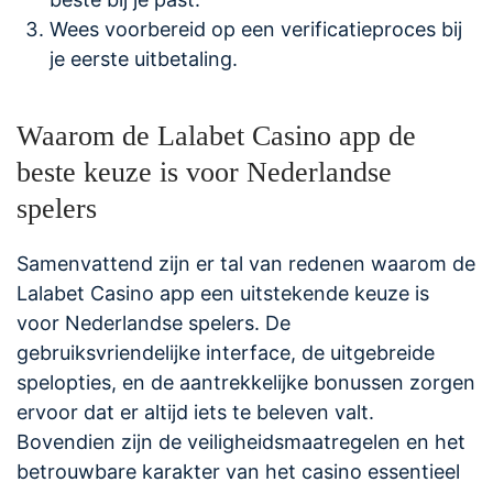
Wees voorbereid op een verificatieproces bij
je eerste uitbetaling.
Waarom de Lalabet Casino app de
beste keuze is voor Nederlandse
spelers
Samenvattend zijn er tal van redenen waarom de
Lalabet Casino app een uitstekende keuze is
voor Nederlandse spelers. De
gebruiksvriendelijke interface, de uitgebreide
spelopties, en de aantrekkelijke bonussen zorgen
ervoor dat er altijd iets te beleven valt.
Bovendien zijn de veiligheidsmaatregelen en het
betrouwbare karakter van het casino essentieel