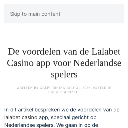
Skip to main content
De voordelen van de Lalabet
Casino app voor Nederlandse
spelers
WRITTEN BY
XCEPT
ON
JANUARY 31, 2026
. POSTED IN
UNCATEGORIZED
.
In dit artikel bespreken we de voordelen van de
lalabet casino
app, speciaal gericht op
Nederlandse spelers. We gaan in op de