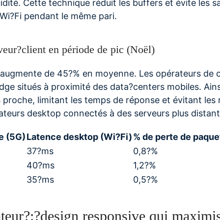
luidité. Cette technique réduit les buffers et évite le
 Wi?Fi pendant le même pari.
rveur?client en période de pic (Noël)
ic augmente de 45?% en moyenne. Les opérateurs de cas
dge situés à proximité des data?centers mobiles. Ains
 proche, limitant les temps de réponse et évitant les
isateurs desktop connectés à des serveurs plus distant
e (5G)
Latence desktop (Wi?Fi)
% de perte de paque
37?ms
0,8?%
40?ms
1,2?%
35?ms
0,5?%
isateur?:?design responsive qui maximi