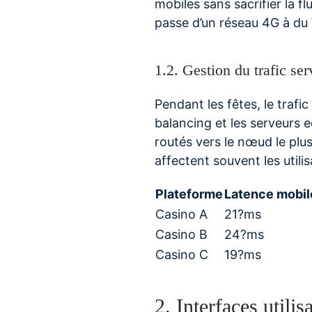
mobiles sans sacrifier la f
passe d’un réseau 4G à du
1.2. Gestion du trafic se
Pendant les fêtes, le traf
balancing et les serveurs e
routés vers le nœud le plus
affectent souvent les util
Plateforme
Latence mobil
Casino A
21?ms
Casino B
24?ms
Casino C
19?ms
2. Interfaces util