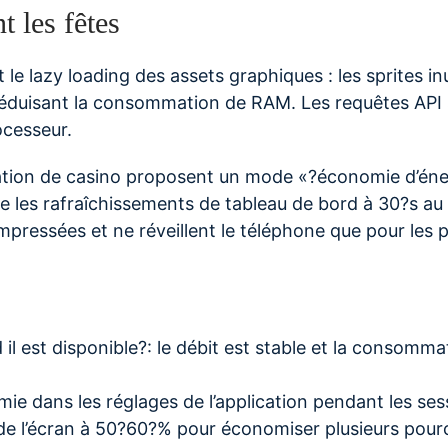
 les fêtes
le lazy loading des assets graphiques : les sprites in
éduisant la consommation de RAM. Les requêtes API 
ocesseur.
cation de casino proposent un mode «?économie d’éner
e les rafraîchissements de tableau de bord à 30?s au 
mpressées et ne réveillent le téléphone que pour les
 il est disponible?: le débit est stable et la consomma
ie dans les réglages de l’application pendant les ses
 de l’écran à 50?60?% pour économiser plusieurs pour