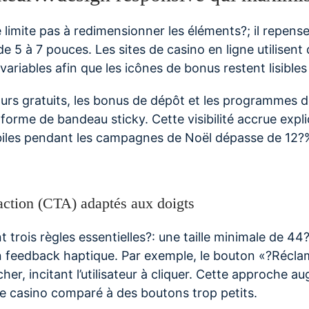
 limite pas à redimensionner les éléments?; il repens
de 5 à 7 pouces. Les sites de casino en ligne utilisent d
ariables afin que les icônes de bonus restent lisibles
ours gratuits, les bonus de dépôt et les programmes de
forme de bandeau sticky. Cette visibilité accrue expl
les pendant les campagnes de Noël dépasse de 12?%
’action (CTA) adaptés aux doigts
 trois règles essentielles?: une taille minimale de 4
un feedback haptique. Par exemple, le bouton «?Réc
er, incitant l’utilisateur à cliquer. Cette approche au
de casino comparé à des boutons trop petits.