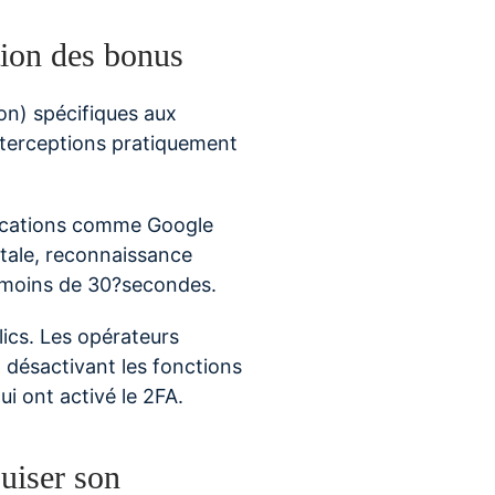
ction des bonus
on) spécifiques aux
nterceptions pratiquement
plications comme Google
itale, reconnaissance
 à moins de 30?secondes.
ics. Les opérateurs
n désactivant les fonctions
i ont activé le 2FA.
puiser son