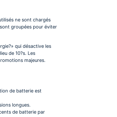
utilisés ne sont chargés
sont groupées pour éviter
gie?» qui désactive les
lieu de 10?s. Les
 promotions majeures.
tion de batterie est
sions longues.
cents de batterie par