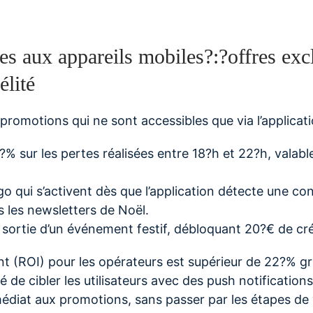
es aux appareils mobiles?:?offres excl
lité
romotions qui ne sont accessibles que via l’applicati
 sur les pertes réalisées entre 18?h et 22?h, valabl
o qui s’activent dès que l’application détecte une c
 les newsletters de Noël.
sortie d’un événement festif, débloquant 20?€ de cré
nt (ROI) pour les opérateurs est supérieur de 22?% gr
té de cibler les utilisateurs avec des push notification
édiat aux promotions, sans passer par les étapes de v