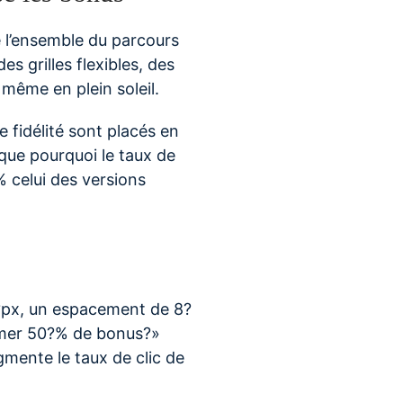
e l’ensemble du parcours
es grilles flexibles, des
 même en plein soleil.
 fidélité sont placés en
ique pourquoi le taux de
 celui des versions
4?px, un espacement de 8?
lamer 50?% de bonus?»
gmente le taux de clic de